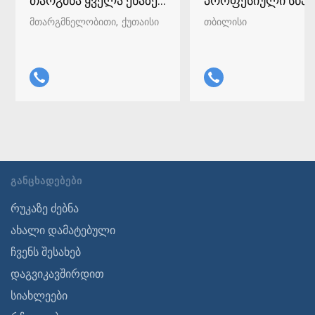
თარგმნა ყველა ენაზე ქუთაისში 598-37-96-93
პროფესიული სწავ
მთარგმნელობითი
ქუთაისი
თბილისი
ᲒᲐᲜᲪᲮᲐᲓᲔᲑᲔᲑᲘ
რუკაზე ძებნა
ახალი დამატებული
ჩვენს შესახებ
დაგვიკავშირდით
სიახლეები