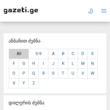
ანბანით ძებნა
All
0-9
A
B
C
D
E
F
G
H
I
J
K
L
M
N
O
P
Q
R
S
T
U
V
W
X
Y
Z
დილერის ძებნა