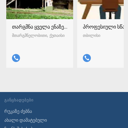
თარგმნა ყველა ენაზე ქუთაისში 598-37-96-93
პროფესიული სწავ
მთარგმნელობითი
ქუთაისი
თბილისი
ᲒᲐᲜᲪᲮᲐᲓᲔᲑᲔᲑᲘ
რუკაზე ძებნა
ახალი დამატებული