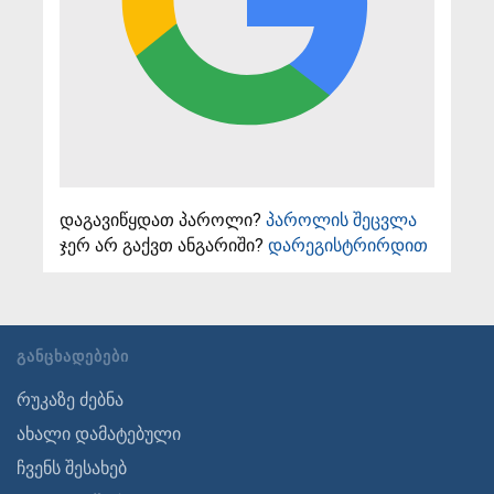
დაგავიწყდათ პაროლი?
პაროლის შეცვლა
ჯერ არ გაქვთ ანგარიში?
დარეგისტრირდით
ᲒᲐᲜᲪᲮᲐᲓᲔᲑᲔᲑᲘ
რუკაზე ძებნა
ახალი დამატებული
ჩვენს შესახებ