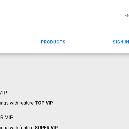
E
PRODUCTS
SIGN I
VIP
tings with feature
TOP VIP
R VIP
tings with feature
SUPER VIP