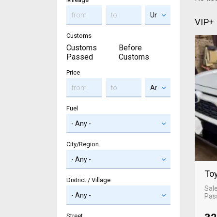
VIP+
Customs
Customs
Before
Passed
Customs
Price
Fuel
City/Region
Toy
District / Village
Sal
Pas
Street