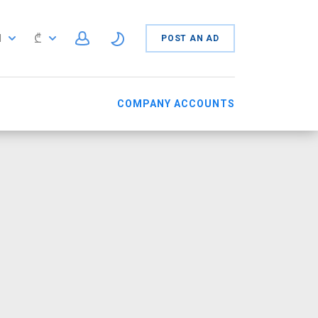
₾
N
POST AN AD
N
COMPANY ACCOUNTS