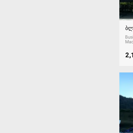
ბლ
Busi
Mac
2,