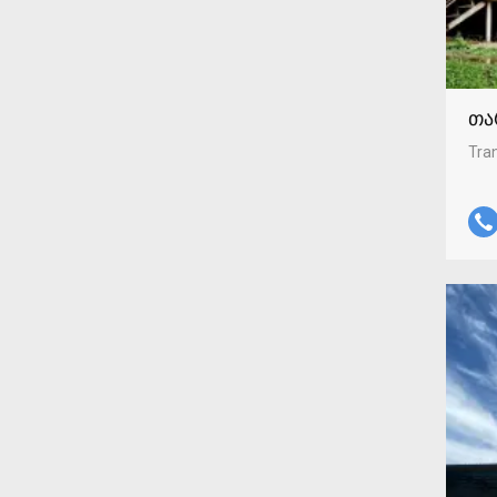
თა
Tran