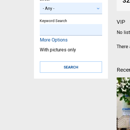
32
Keyword Search
VIP
No lis
More Options
There a
With pictures only
Recen