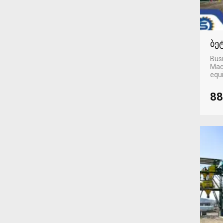
ბე
Busi
Mac
equ
88