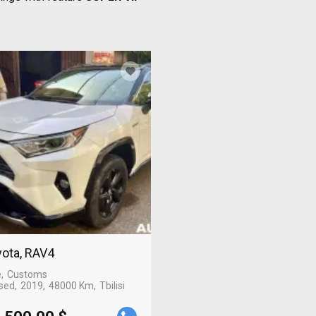
ota, RAV4
e
Customs
sed
2019
48000 Km
Tbilisi