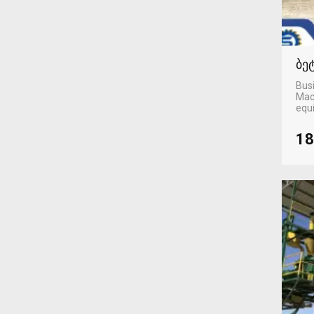
ბე
Busi
Mac
equ
18