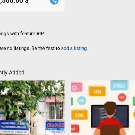
,500.00 $
tings with feature
VIP
re no listings. Be the first to
add a listing
.
tly Added