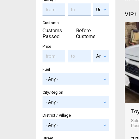
VIP+
Customs
Customs
Before
Passed
Customs
Price
Fuel
City/Region
Toy
District / Village
Sal
Pas
Street