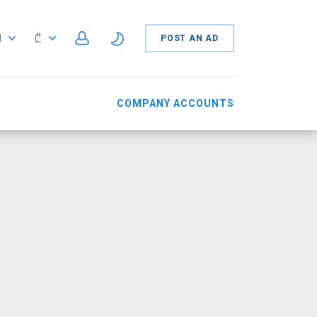
₾
N
POST AN AD
N
COMPANY ACCOUNTS