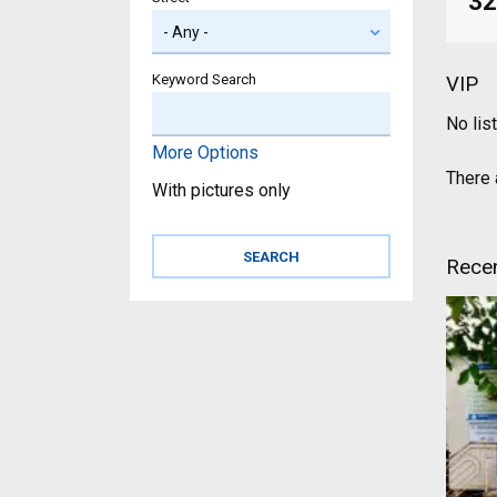
32
Keyword Search
VIP
No lis
More Options
There a
With pictures only
Recen