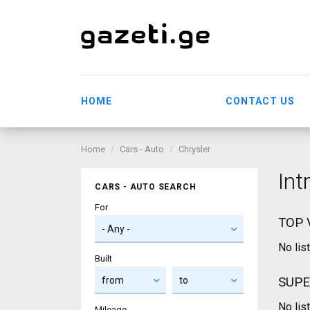
HOME
CONTACT US
Home
Cars - Auto
Chrysler
Int
CARS - AUTO SEARCH
For
TOP 
No lis
Built
SUPE
No lis
Mileage