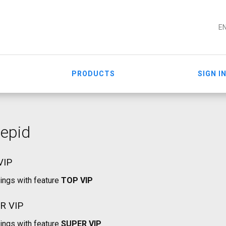
E
PRODUCTS
SIGN I
repid
VIP
tings with feature
TOP VIP
R VIP
tings with feature
SUPER VIP