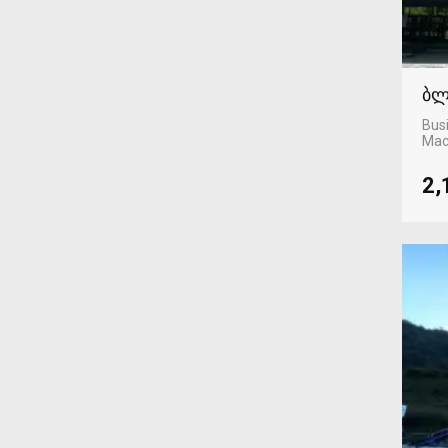
ბლ
Busi
Mac
2,