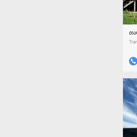
თა
Tran