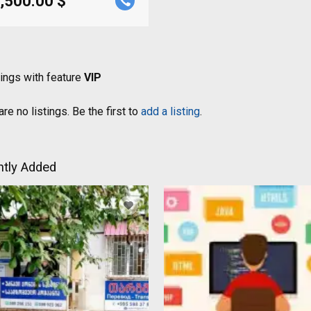
,500.00 $
tings with feature
VIP
re no listings. Be the first to
add a listing
.
tly Added