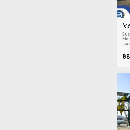
ბე
Busi
Mac
equ
88