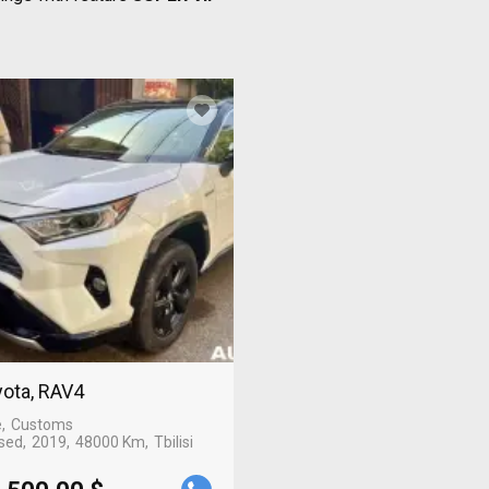
ota, RAV4
e
Customs
sed
2019
48000 Km
Tbilisi