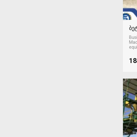
ბე
Busi
Mac
equ
18