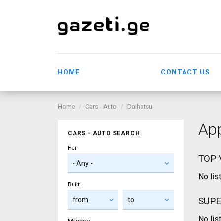
HOME
CONTACT US
Home
Cars - Auto
Daihatsu
Ap
CARS - AUTO SEARCH
For
TOP 
No lis
Built
SUPE
No lis
Mileage