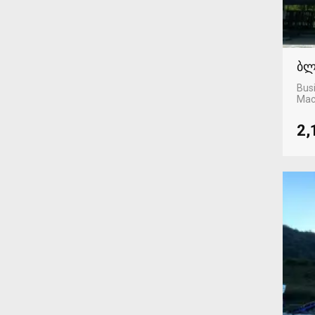
ბლ
Busi
Mac
2,