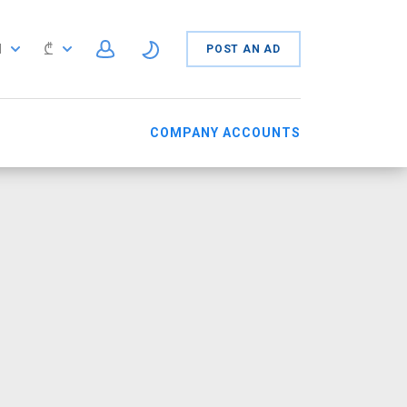
₾
N
POST AN AD
N
COMPANY ACCOUNTS