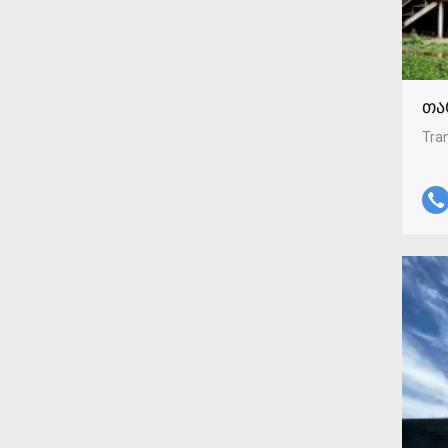
თა
Tran