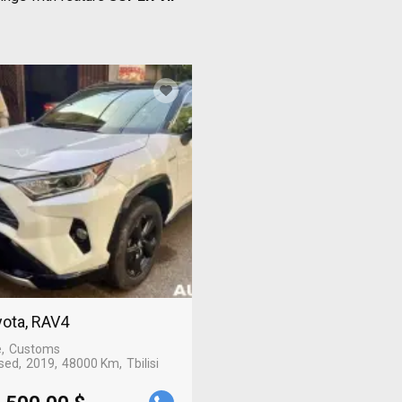
ota, RAV4
e
Customs
sed
2019
48000 Km
Tbilisi