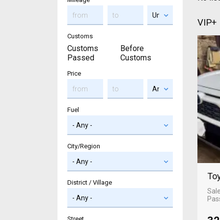
VIP+
Customs
Customs
Before
Passed
Customs
Price
Fuel
City/Region
Toy
District / Village
Sal
Pas
Street