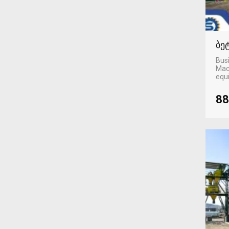
ბე
Busi
Mac
equ
88