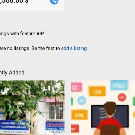
,500.00 $
tings with feature
VIP
re no listings. Be the first to
add a listing
.
tly Added