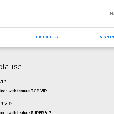
E
PRODUCTS
SIGN I
plause
VIP
tings with feature
TOP VIP
R VIP
tings with feature
SUPER VIP