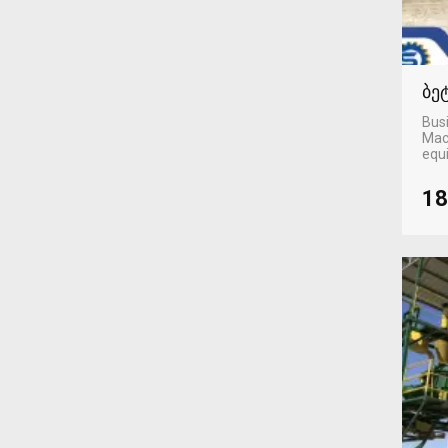
ბე
Busi
Mac
equ
18