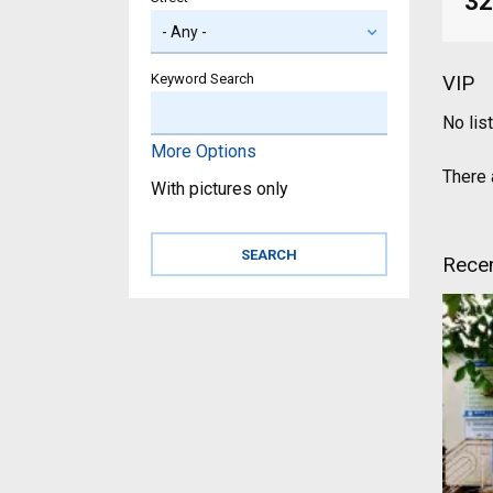
32
Keyword Search
VIP
No lis
More Options
There a
With pictures only
Recen