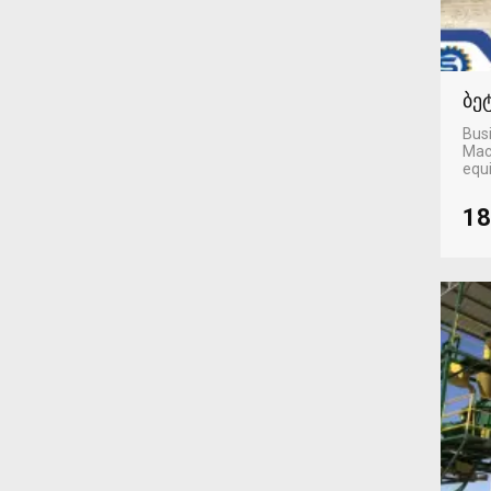
ბე
Busi
Mac
equ
18