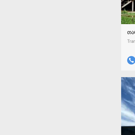
თა
Tran