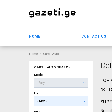
HOME
CONTACT US
Home
Cars - Auto
De
CARS - AUTO SEARCH
Model
TOP 
No lis
For
SUPE
No lis
Built