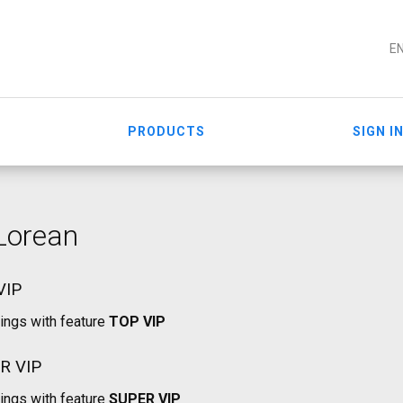
E
PRODUCTS
SIGN I
Lorean
VIP
tings with feature
TOP VIP
R VIP
tings with feature
SUPER VIP