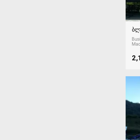
ბლ
Busi
Mac
2,