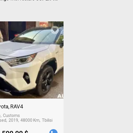
ota, RAV4
e
Customs
sed
2019
48000 Km
Tbilisi