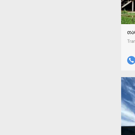
თა
Tran