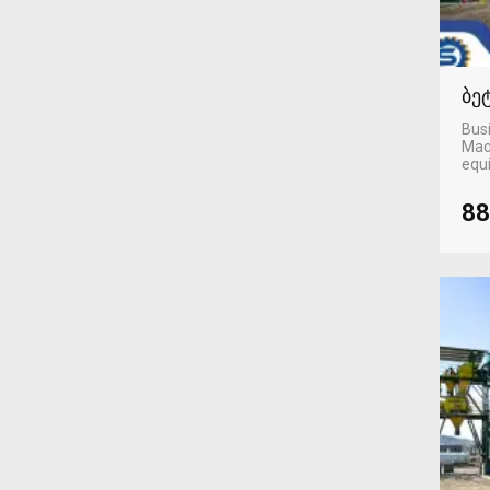
ბე
Busi
Mac
equ
88