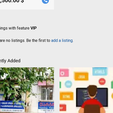
,500.00 $
tings with feature
VIP
re no listings. Be the first to
add a listing
.
tly Added