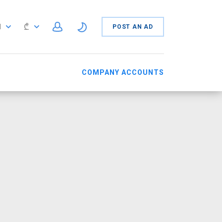
₾
N
POST AN AD
N
COMPANY ACCOUNTS