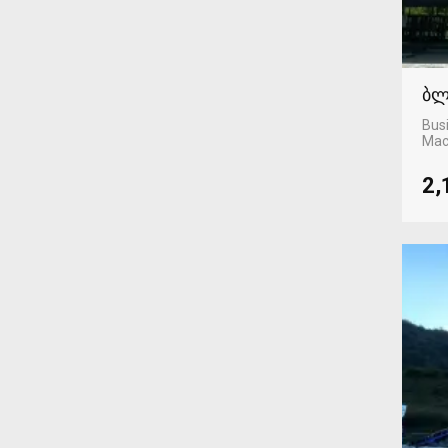
ბლ
Busi
Mac
2,