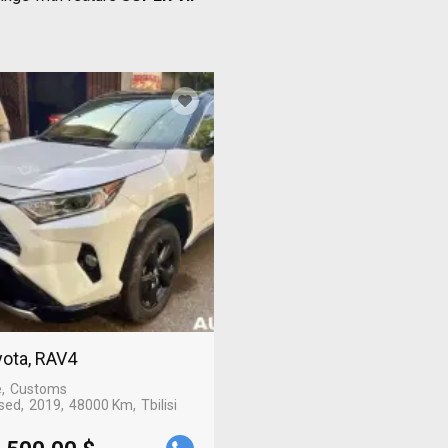
ota, RAV4
e
Customs
sed
2019
48000 Km
Tbilisi