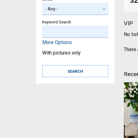
32
Keyword Search
VIP
No lis
More Options
There a
With pictures only
Recen