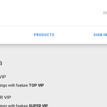
E
PRODUCTS
SIGN I
a
VIP
tings with feature
TOP VIP
R VIP
tings with feature
SUPER VIP