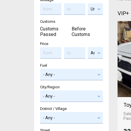
VIP+
Customs
Customs
Before
Passed
Customs
Price
Fuel
City/Region
Toy
District / Village
Sal
Pas
Street