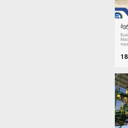
ბე
Busi
Mac
equ
18