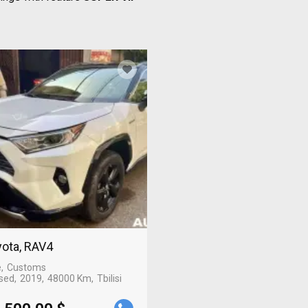
ota, RAV4
e
Customs
sed
2019
48000 Km
Tbilisi