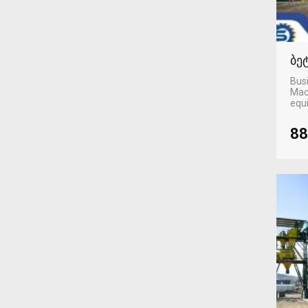
ბე
Busi
Mac
equ
88