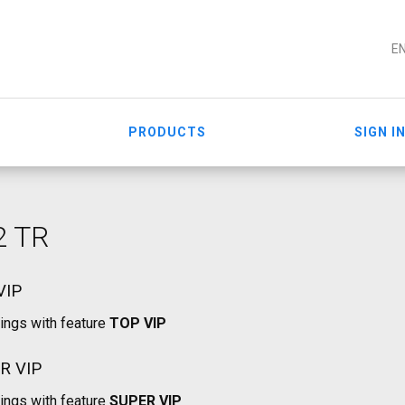
E
PRODUCTS
SIGN I
2 TR
VIP
tings with feature
TOP VIP
R VIP
tings with feature
SUPER VIP