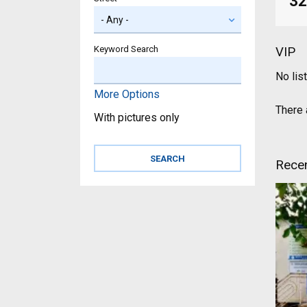
32
Keyword Search
VIP
No lis
More Options
There a
With pictures only
Recen