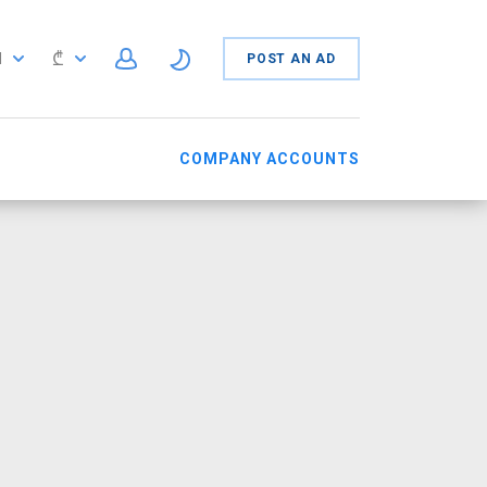
₾
N
POST AN AD
N
COMPANY ACCOUNTS