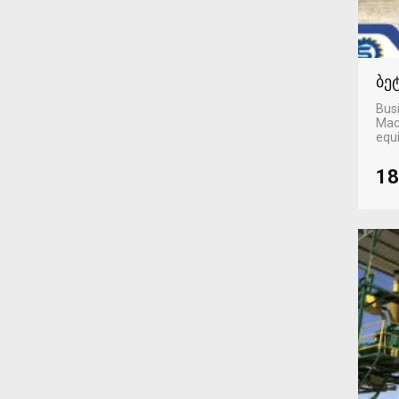
ბე
Busi
Mac
equ
18