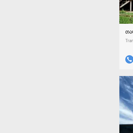
თა
Tran