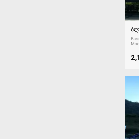
ბლ
Busi
Mac
2,