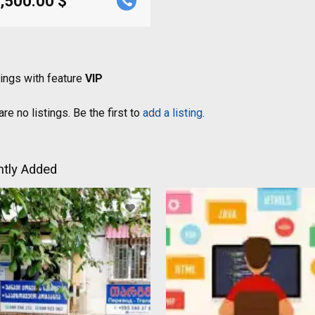
,500.00 $
tings with feature
VIP
re no listings. Be the first to
add a listing
.
tly Added