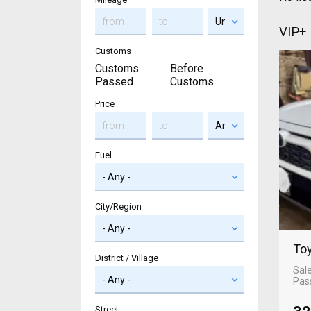
VIP+
Customs
Customs
Before
Passed
Customs
Price
Fuel
City/Region
Toy
District / Village
Sal
Pas
Street