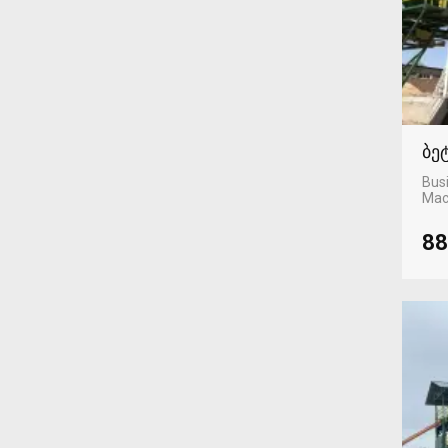
ბე
Busi
Mac
88