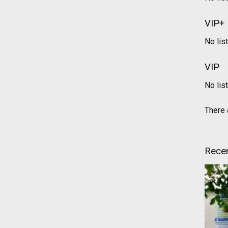
VIP+
No lis
VIP
No lis
There a
Recen