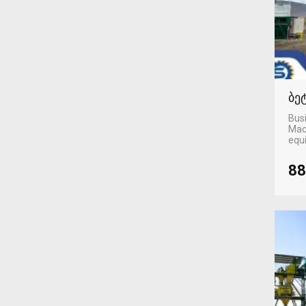
ბე
Busi
Mac
equ
88