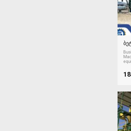
ბე
Busi
Mac
equ
18