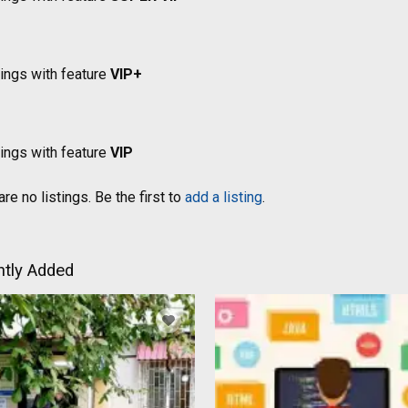
tings with feature
VIP+
tings with feature
VIP
re no listings. Be the first to
add a listing
.
tly Added