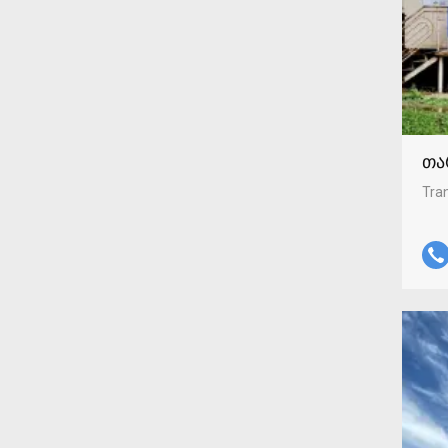
თა
Tran