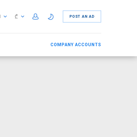
₾
N
POST AN AD
N
COMPANY ACCOUNTS