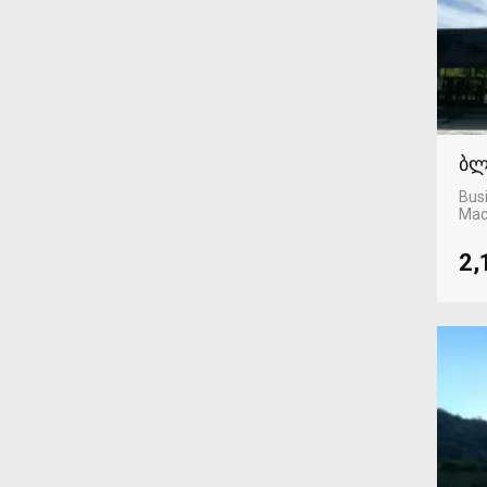
ბლ
Busi
Mac
2,