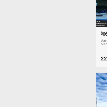
ბე
Busi
Mac
22