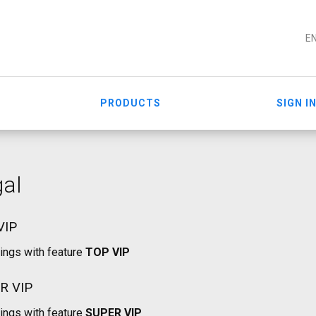
E
PRODUCTS
SIGN I
gal
VIP
tings with feature
TOP VIP
R VIP
tings with feature
SUPER VIP