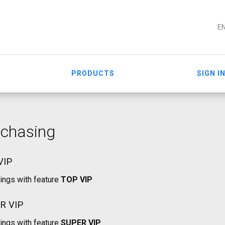
E
PRODUCTS
SIGN I
rchasing
VIP
tings with feature
TOP VIP
R VIP
tings with feature
SUPER VIP