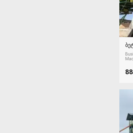
ბე
Busi
Mac
88