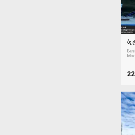
ბე
Busi
Mac
22