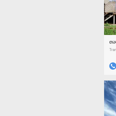
თა
Tran