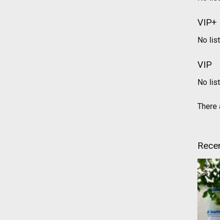
VIP+
No lis
VIP
No lis
There a
Recen