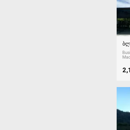
ბლ
Busi
Mac
2,