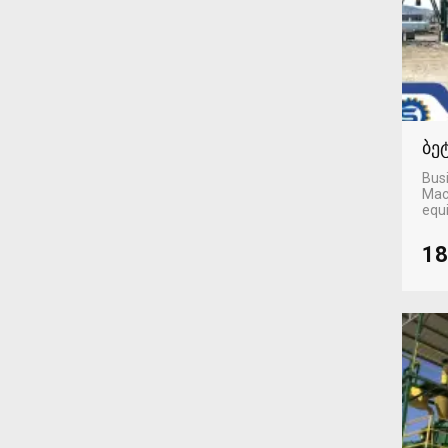
ბე
Busi
Mac
equ
18