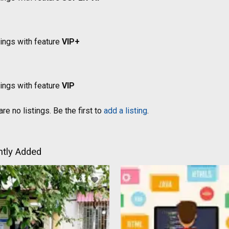
tings with feature
VIP+
tings with feature
VIP
re no listings. Be the first to
add a listing
.
tly Added