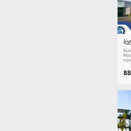
ბე
Busi
Mac
equ
88