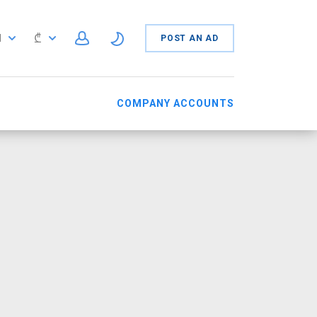
₾
N
POST AN AD
N
COMPANY ACCOUNTS